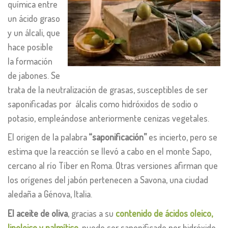
química entre
un ácido graso
y un álcali, que
hace posible
la formación
de jabones. Se
trata de la neutralización de grasas, susceptibles de ser
saponificadas por álcalis como hidróxidos de sodio o
potasio, empleándose anteriormente cenizas vegetales.
El origen de la palabra
“saponificación”
es incierto, pero se
estima que la reacción se llevó a cabo en el monte Sapo,
cercano al río Tíber en Roma. Otras versiones afirman que
los orígenes del jabón pertenecen a Savona, una ciudad
aledaña a Génova, Italia.
El aceite de oliva
, gracias a su
contenido de ácidos oleico,
linoleico y palmítico
, puede ser saponificado por hidróxido